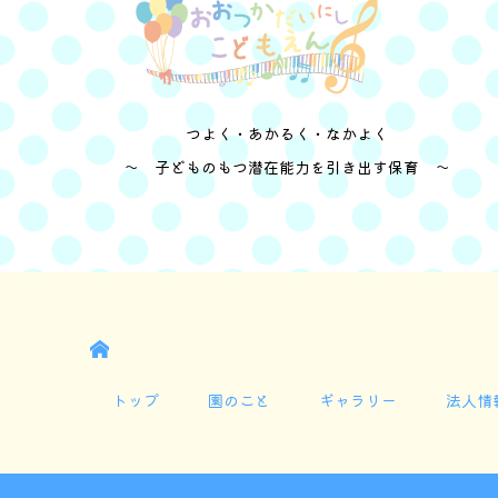
つよく・あかるく・なかよく
～ 子どものもつ潜在能力を引き出す保育 ～
HOME
トップ
園のこと
ギャラリー
法人情