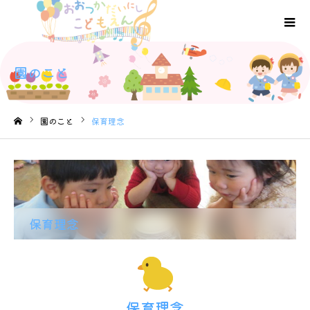
園のこと
園のこと
保育理念
ホーム
保育理念
保育理念