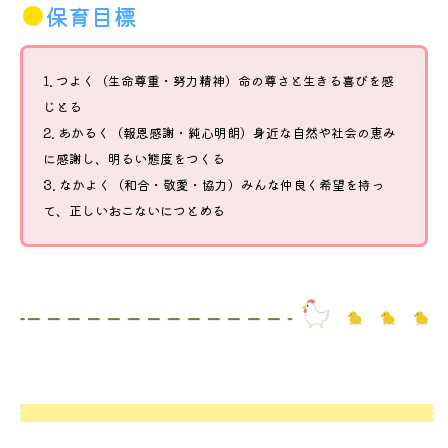
保育目標
つよく（生命尊重・努力精神）命の尊さと生きる喜びを感
じとる
あかるく（報恩感謝・純心明朗）身近な自然や社会の恵み
に感謝し、明るい態度をつくる
なかよく（和合・敬愛・協力）みんな仲良く希望を持っ
て、正しいおこないにつとめる