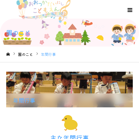
園のこと
園のこと
年間行事
ホーム
年間行事
主な年間行事