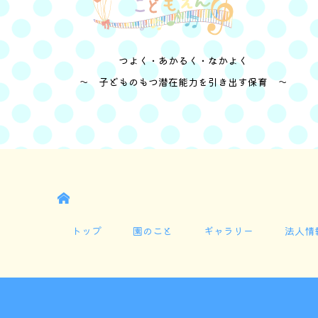
つよく・あかるく・なかよく
～ 子どものもつ潜在能力を引き出す保育 ～
HOME
トップ
園のこと
ギャラリー
法人情