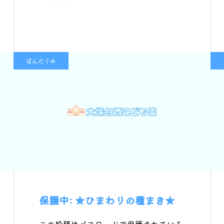
ぱんだぐみ
保護中: ★ひまわりの種まき★