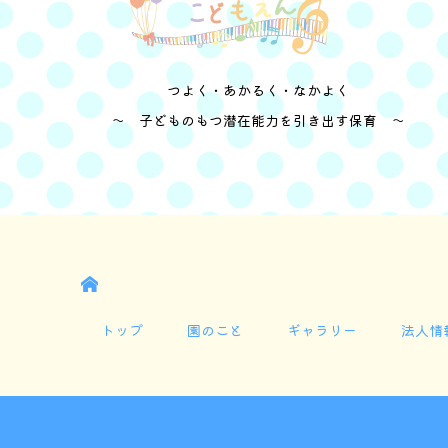
つよく・あかるく・なかよく
～ 子どものもつ潜在能力を引き出す保育 ～
HOME
トップ
園のこと
ギャラリー
法人情