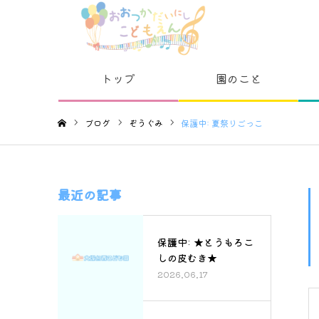
トップ
園のこと
ブログ
ぞうぐみ
保護中: 夏祭りごっこ
ホーム
最近の記事
保護中: ★とうもろこ
しの皮むき★
2026.06.17