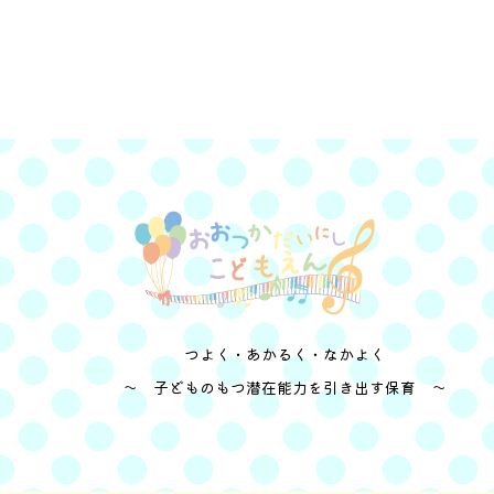
つよく・あかるく・なかよく
～ 子どものもつ潜在能力を引き出す保育 ～