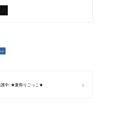
re
保護中: ★夏祭りごっこ★