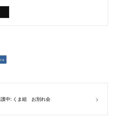
re
保護中: くま組 お別れ会