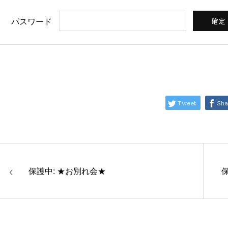
パスワード
Tweet
Sha
保護中: ★お別れ会★