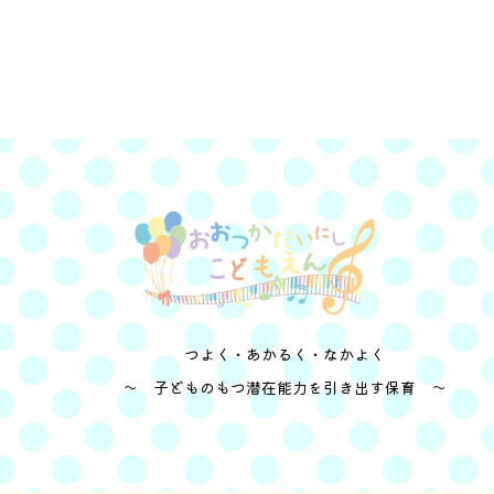
つよく・あかるく・なかよく
～ 子どものもつ潜在能力を引き出す保育 ～