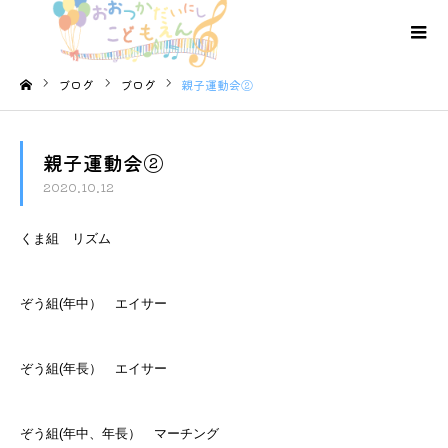
ブログ
ブログ
親子運動会②
ホーム
親子運動会②
2020.10.12
くま組 リズム
ぞう組(年中） エイサー
ぞう組(年長） エイサー
ぞう組(年中、年長） マーチング