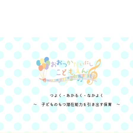
つよく・あかるく・なかよく
～ 子どものもつ潜在能力を引き出す保育 ～